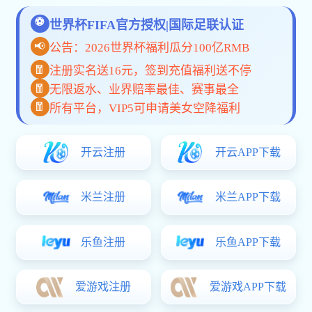
范德法特强调斯米特潜力巨大应全
力培养助其成长为下一个德容
2026-05-10 02:51
61 次阅读
首页
/
体育热讯
在现代足球领域，年轻球员的成长与培养至关重要。
近日，前荷兰国家队球员范德法特对年轻球员斯米特