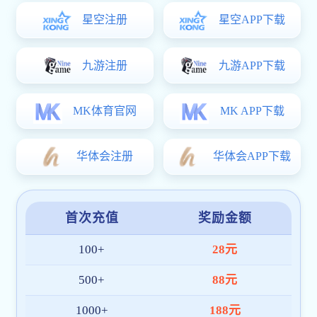
的潜力给予了高度评价，并强调应全力以赴地帮助其
成长为下一个德容。本文将从四个方面详细探讨这一
主题：斯米特的技术特点、他在球队中的角色、教练
团队的培养策略以及未来发展展望。通过对这些方面
的分析，我们可以更深入地理解为何范德法特如此看
好斯米特，以及如何有效促进他的进步与发展。
1、斯米特的技术特点
斯米特作为一名年轻球员，其技术特点非常突出。他
具备出色的控球能力和传球精准度，这使得他在场上
能够轻松地掌控比赛节奏。此外，斯米特在短距离内
的快速突破能力也是他的强项之一，这让他在面对防
守时，能够迅速找到突破口。
除了控球和突破能力外，斯米特还展现出良好的战术