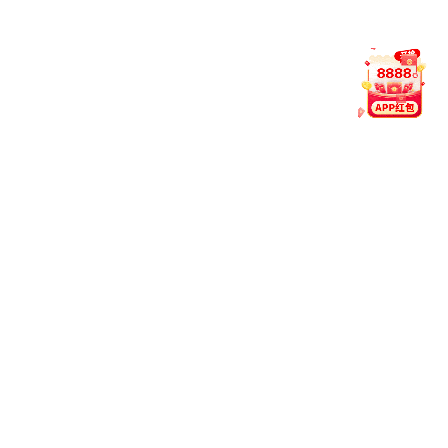
们期待看到更多运动员如同璀璨星辰一般闪耀于足坛
之上！
上一篇：
蓉城将士齐出征国足热身赛展现风…
下一篇：
历史4088次数排行榜哈登领衔东契
相关推荐文章