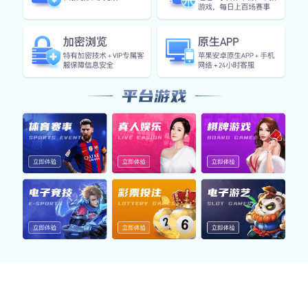
米兰体育 · 版本更新历史归档
我们记录每次进步，只为更稳定的赛事观看与数据服务。
2025 年
2025年6月12日 · v6.1.2
新增“赛事快报”弹窗提醒。
推荐算法优化，提升相关性。
夜间模式下字体显示修复。