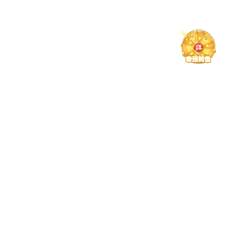
2025年3月8日 · v6.0.0
整体架构升级，引入动态赛事引擎。
视觉焕新，体验更清爽。
2023 年
2023年8月29日 · v5.2.7
新增热门话题聚合区。
直播性能进一步增强。
2023年1月15日 · v5.1.0
自动深色模式上线。
个性推荐模型优化。