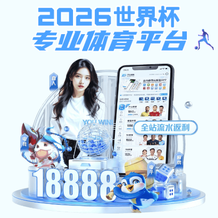
注册入口
下载 米兰体育 App · 体验未来赛
事方式
将专业数据分析、互动社群与比分推送整合于一体，
米兰体育-米兰milan(中国)为体育迷量身打造。
极速比分
互动社区
AI 分析
App Store 下载