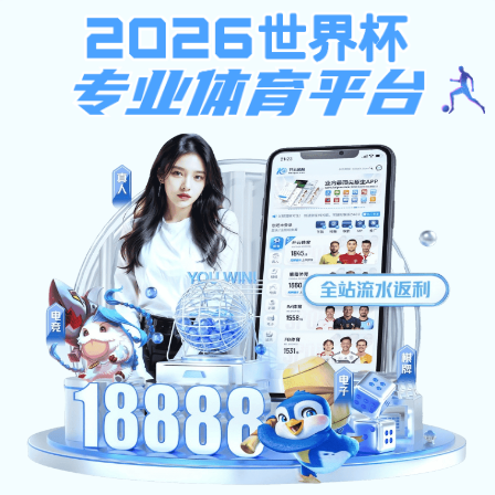
注册入口
米兰体育
APP与网页版入口｜
畅享全球体育赛事与数据服务
欢迎访问
米兰体育
，提供全面覆盖足球、篮
球、电竞等项目的赛事资讯与数据内容， 支持
APP下载
与
网页使用
，每日同步更新千场比
赛，聚焦热门体育内容， 助您轻松获取赛事动
态，掌握比赛节奏。
手机App
网页版