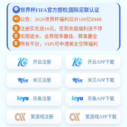
米体报道弗里德金继续支持拉涅利
加斯佩里尼希望不再直接合作
2026-05-15 01:06
66 次阅读
首页
/
体育热讯
近日，意大利媒体披露了关于弗里德金和拉涅利的最
新动态，表明弗里德金继续对拉涅利给予支持，这一