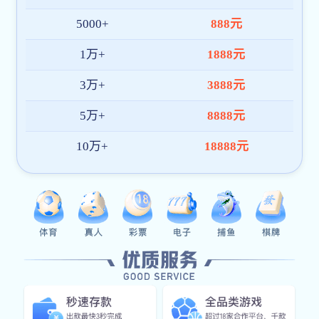
的灵活性和适应能力，使得球队在面对不同对手时能
够做出相应调整。因此，这也是弗里德金支持他的原
因之一。
最后，在如今竞争激烈的足球环境中，更换教练通常
意味着重建，而这不仅需要时间，也可能导致球队面
临更大的风险。弗里德金意识到这一点，因此选择维
持现有班底，希望通过稳定来实现最终目标。
2、加斯佩里尼的不满情绪
与弗里德金形成鲜明对比的是，加斯佩里尼对于当前
局势的不满。他希望不再与拉涅利直接合作，这一态
度表明他对于球队管理层和战术安排的不认同。在他
的眼中，目前的战术体系未必最符合球队的发展需
求。