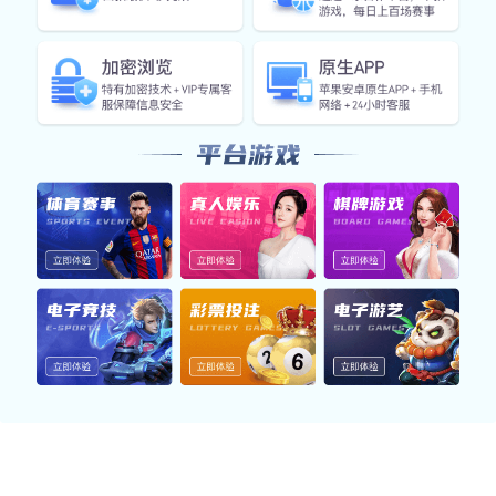
同时，加斯佩里尼此前曾是意甲联赛中的一位成功教
练，他深知自己能为球队带来的价值。如果无法满足
自己的想法，对他来说，无疑是一次巨大的挫败。因
此，他选择表达自己的立场，寻求新的发展机会。
此外，加斯佩里尼也可能考量到了个人职业生涯的发
展。在足球界，人脉和合作关系至关重要。如果持续
处于一个令自己感到不舒服的位置，势必会影响他的
职业前景。因此，他希望通过这样的方式寻求变革，
实现自身价值最大化。
3、各方反应及媒体解读
这一消息曝光后，各方反应热烈。一方面，一些球迷
表示理解并支持弗里德金的决定，他们认为给拉涅利