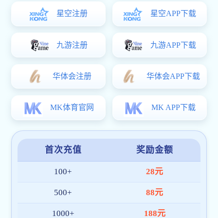
决定引发了外界的广泛关注。同时，加斯佩里尼则表
示希望不再与拉涅利直接合作。这篇文章将从四个方
面深入分析这一事件的背景、影响、各方反应以及未
来展望，以帮助读者全面理解该事件所带来的意义。
1、弗里德金与拉涅利的关系
首先，我们需要明确弗里德金和拉涅利之间的关系。
作为足球俱乐部的重要决策者，弗里德金在选帅方面
非常谨慎。他选择继续支持拉涅利，说明他对这位教
练的执教能力依然持肯定态度。在过去的一段时间
内，尽管球队表现起伏不定，但弗里德金相信拉涅利
能够带领球队走出困境。
其次，从历史来看，拉涅利拥有丰富的执教经验，并
且曾经为多支球队取得过辉煌成绩。他在战术安排上