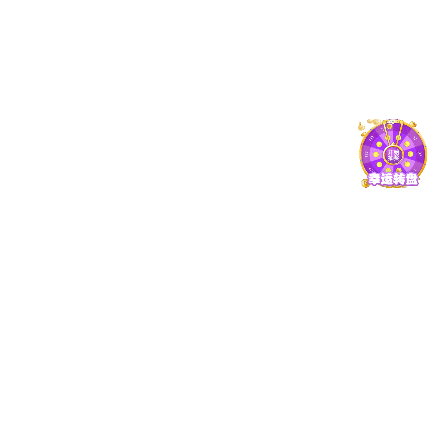
随着赛季深入，各支球队之间实力差距日益缩小，使
得未来的发展趋势充满变数。在即将到来的比赛中，
每一场胜利都显得至关重要，因为这不仅关系到常规
赛排名，更直接影响到季后赛席位及最终夺冠机会。
各队需要根据实时情况调整策略，以应对不同对手带
来的挑战。同时，对于那些处于赔率较低位置但仍有
希望逆袭的数据分析也显得尤为重要。一旦某支球队
能够实现连胜，将极大提升其市场赔率，并改变公众
舆论方向。
因此，可以预见的是，在接下来的赛事中，各队之间
会展开更加激烈且复杂的斗争。而谁能抓住机遇，将
决定最终能否问鼎东部冠军宝座。这将是一个充满挑
战与机遇并存的新赛季！