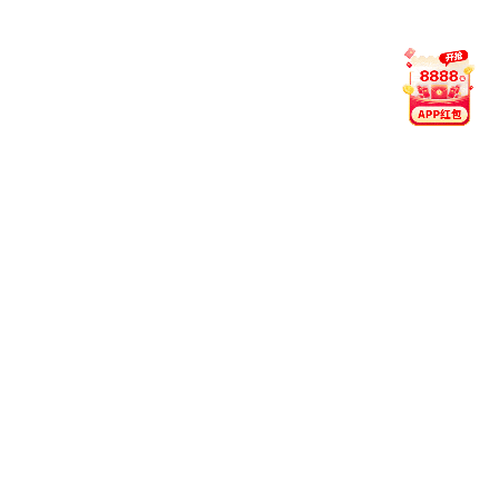
上一篇：
弗拉格荣膺独行侠队史年度最佳新…
下一篇：
詹姆斯东契奇里夫三人同场湖人战
相关推荐文章