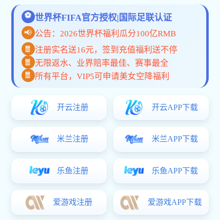
弗拉格荣膺独行侠队史年度最佳新
秀追平基德东契奇辉煌成就
2026-05-20 21:55
66 次阅读
首页
/
体育热讯
在2023-2024赛季的NBA中，弗拉格以其出色的表现
被评选为独行侠队史年度最佳新秀，这一荣誉不仅是