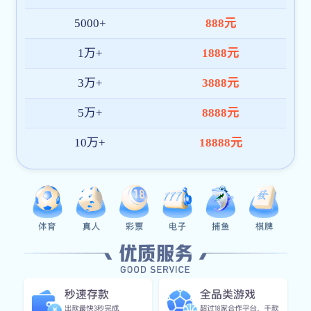
除了进攻端的卓越表现外，弗拉格在防守端同样展现
出了极强的竞争力。他积极参与抢断和篮板争夺，使
得球队在防守端更加稳固。这样的全能展现，让教练
组对于他的信任度不断提升，也为他赢得了更多上场
时间。
值得一提的是，弗拉格在关键时刻的表现尤为突出，
他总能在比赛决定性阶段站出来，为球队锁定胜局。
这种冷静和成熟超出了他的年龄，让人们看到了他作
为新秀球员的不凡潜力。
2、对独行侠队的影响
弗拉格加入独行侠后，他不仅仅是一名新秀，更是球
队重建的重要组成部分。他与东契奇共同组成的新双
星组合，为球队注入了新的活力。在他们共同作战