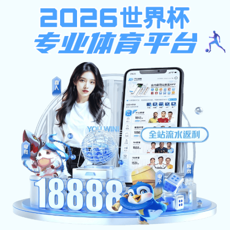
注册入口
米兰体育
APP与网页版入口｜
畅享全球体育赛事与数据服务
欢迎访问
米兰体育
，提供全面覆盖足球、篮
球、电竞等项目的赛事资讯与数据内容， 支持
APP下载
与
网页使用
，每日同步更新千场比
赛，聚焦热门体育内容， 助您轻松获取赛事动
态，掌握比赛节奏。
手机App
网页版